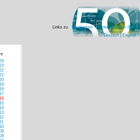
Links zu
Mitarbeitern
Wintersemester 2020
Deutsch
|
English
hr
24
23
22
21
20
19
18
17
16
15
14
13
12
11
10
09
08