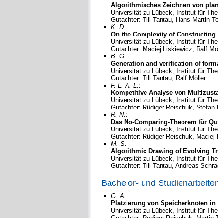
Algorithmisches Zeichnen von plan
Universität zu Lübeck, Institut für Th
Gutachter: Till Tantau, Hans-Martin Te
K. D.:
On the Complexity of Constructing 
Universität zu Lübeck, Institut für Th
Gutachter: Maciej Liskiewicz, Ralf Möl
B. G.:
Generation and verification of forma
Universität zu Lübeck, Institut für Th
Gutachter: Till Tantau, Ralf Möller.
F.-L. A. L.:
Kompetitive Analyse von Multizus
Universität zu Lübeck, Institut für Th
Gutachter: Rüdiger Reischuk, Stefan 
R. N.:
Das No-Comparing-Theorem für Qub
Universität zu Lübeck, Institut für Th
Gutachter: Rüdiger Reischuk, Maciej 
M. S.:
Algorithmic Drawing of Evolving Tr
Universität zu Lübeck, Institut für Th
Gutachter: Till Tantau, Andreas Schra
Bachelor- und Studienarbeite
G. A.:
Platzierung von Speicherknoten i
Universität zu Lübeck, Institut für Th
Gutachter: Rüdiger Reischuk, Martin T