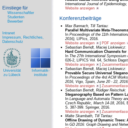
International Journal of Epidemiology
Einstiege für
Website anzeigen
Wissenschaftler
Studenten
Konferenzbeiträge
Bewerber
Max Bannach, Till Tantau
:
Parallel Multivariate Meta-Theorems
Intranet
In
Proceedings of the 11th Internati
Impressum, Rechtliches,
2016),
LIPIcs, 2016.
Datenschutz
Website anzeigen
|
PDF anzeigen
Sebastian Berndt, Maciej Liskiewicz
:
Hard Communication Channels for 
In
The 27th International Symposium
026-2, LIPICS Vol. 64, Schloss Dagstu
Website anzeigen
|
Zusammenfassu
Sebastian Berndt, Maciej Liskiewicz
:
Universität
Informatik-
Provable Secure Universal Stegano
zu Lübeck
institute
In
Proceedings of the 4rd ACM Works
2016, Vigo, Spain, June 20 - 22, 201
Website anzeigen
|
Zusammenfassu
Sebastian Berndt, Rüdiger Reischuk
:
Steganography Based on Pattern L
In
Language and Automata Theory and 
Czech Republic, March 14-18, 2016,
S. 387-399. Springer, 2016.
Website anzeigen
|
Zusammenfassu
Malte Skambath, Till Tantau
:
Offline Drawing of Dynamic Trees: 
In
GD 2016: Graph Drawing and Netwo