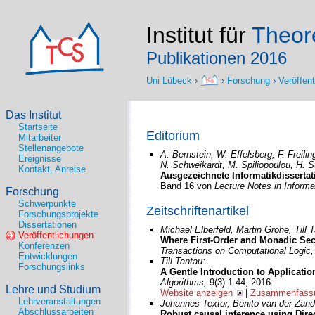
Institut für
Theore
Publikationen 2016
Uni Lübeck
›
›
Forschung
›
Veröffen
Das Institut
Startseite
Editorium
Mitarbeiter
Stellenangebote
A. Bernstein, W. Effelsberg, F. Freili
Ereignisse
N. Schweikardt, M. Spiliopoulou, H. S
Kontakt, Anreise
Ausgezeichnete Informatikdissertat
Band 16 von
Lecture Notes in Informa
Forschung
Schwerpunkte
Zeitschriftenartikel
Forschungsprojekte
Dissertationen
Michael Elberfeld, Martin Grohe, Till 
Veröffentlichungen
Where First-Order and Monadic Sec
Konferenzen
Transactions on Computational Logic
Entwicklungen
Till Tantau:
Forschungslinks
A Gentle Introduction to Applicati
Algorithms,
9(3):1-44, 2016.
Lehre und Studium
Website anzeigen
|
Zusammenfassu
Lehrveranstaltungen
Johannes Textor, Benito van der Zande
Abschlussarbeiten
Robust causal inference using Direc