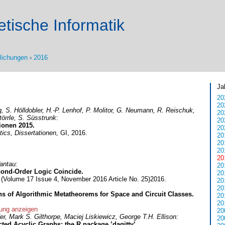
tische Informatik
tlichungen
›
2016
Ja
20
20
ng, S. Hölldobler, H.-P. Lenhof, P. Molitor, G. Neumann, R. Reischuk,
20
törrle, S. Süsstrunk
:
20
ionen 2015.
20
tics, Dissertationen,
GI, 2016.
20
20
20
20
Tantau:
20
ond-Order Logic Coincide.
20
,
(Volume 17 Issue 4, November 2016 Article No. 25)2016.
20
20
ons of Algorithmic Metatheorems for Space and Circuit Classes.
20
20
ng anzeigen
20
r, Mark S. Gilthorpe, Maciej Liskiewicz, George T.H. Ellison:
20
ted Acyclic Graphs: the R package ’dagitty’.