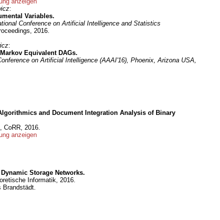
ng anzeigen
wicz
:
umental Variables.
ional Conference on Artificial Intelligence and Statistics
oceedings, 2016.
icz
:
 Markov Equivalent DAGs.
onference on Artificial Intelligence (AAAI'16), Phoenix, Arizona USA,
Algorithmics and Document Integration Analysis of Binary
5, CoRR, 2016.
ng anzeigen
f Dynamic Storage Networks.
eoretische Informatik, 2016.
 Brandstädt.