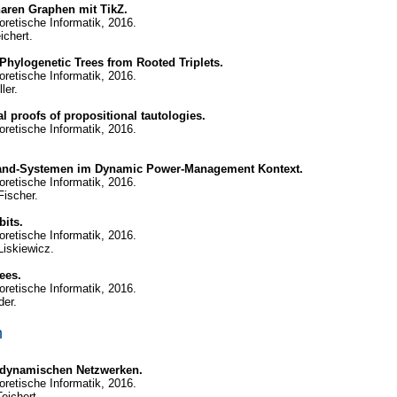
aren Graphen mit TikZ.
eoretische Informatik, 2016.
ichert.
Phylogenetic Trees from Rooted Triplets.
eoretische Informatik, 2016.
ler.
l proofs of propositional tautologies.
eoretische Informatik, 2016.
tand-Systemen im Dynamic Power-Management Kontext.
eoretische Informatik, 2016.
Fischer.
its.
eoretische Informatik, 2016.
Liskiewicz.
ees.
eoretische Informatik, 2016.
der.
n
n dynamischen Netzwerken.
eoretische Informatik, 2016.
eichert.