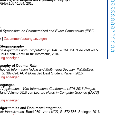
20
,
6(45):1887-1894, 2016.
20
20
20
20
20
20
.
20
onal Symposium on Parameterized and Exact Computation (IPEC
19
19
|
Zusammenfassung anzeigen
19
19
Steganography.
19
 on Algorithms and Computation (ISAAC 2016),
ISBN 978-3-95977-
19
hl-Leibniz-Zentrum für Informatik, 2016.
ng anzeigen
graphy of Optimal Rate.
hop on Information Hiding and Multimedia Security, IH&MMSec
6,
S. 387-394. ACM (Awarded Best Student Paper), 2016.
ng anzeigen
anguages.
Applications, 10th International Conference LATA 2016 Prague,
Band Volume 9618 von
Lecture Notes in Computer Science (LNCS),
ng anzeigen
Algorithmics and Document Integration.
rk Visualization,
Band 9801 von
LNCS,
S. 572-586. Springer, 2016.