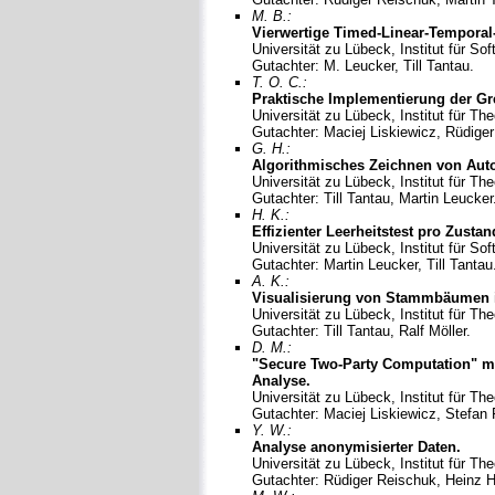
M. B.:
Vierwertige Timed-Linear-Temporal
Universität zu Lübeck, Institut für S
Gutachter: M. Leucker, Till Tantau.
T. O. C.:
Praktische Implementierung der Gr
Universität zu Lübeck, Institut für Th
Gutachter: Maciej Liskiewicz, Rüdige
G. H.:
Algorithmisches Zeichnen von Aut
Universität zu Lübeck, Institut für Th
Gutachter: Till Tantau, Martin Leucker
H. K.:
Effizienter Leerheitstest pro Zusta
Universität zu Lübeck, Institut für S
Gutachter: Martin Leucker, Till Tantau
A. K.:
Visualisierung von Stammbäumen in
Universität zu Lübeck, Institut für Th
Gutachter: Till Tantau, Ralf Möller.
D. M.:
"Secure Two-Party Computation" m
Analyse.
Universität zu Lübeck, Institut für Th
Gutachter: Maciej Liskiewicz, Stefan 
Y. W.:
Analyse anonymisierter Daten.
Universität zu Lübeck, Institut für Th
Gutachter: Rüdiger Reischuk, Heinz H