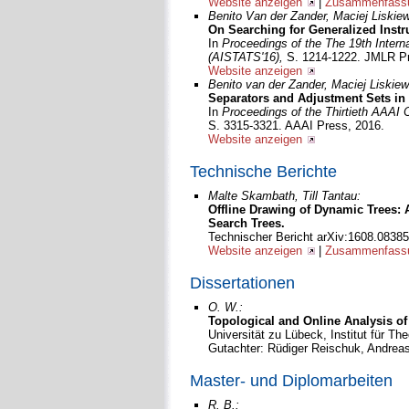
Website anzeigen
|
Zusammenfassu
Benito Van der Zander, Maciej Liskie
On Searching for Generalized Instr
In
Proceedings of the The 19th Internat
(AISTATS'16),
S. 1214-1222. JMLR Pr
Website anzeigen
Benito van der Zander, Maciej Liskiew
Separators and Adjustment Sets in
In
Proceedings of the Thirtieth AAAI C
S. 3315-3321. AAAI Press, 2016.
Website anzeigen
Technische Berichte
Malte Skambath, Till Tantau:
Offline Drawing of Dynamic Trees: 
Search Trees.
Technischer Bericht arXiv:1608.0838
Website anzeigen
|
Zusammenfassu
Dissertationen
O. W.:
Topological and Online Analysis o
Universität zu Lübeck, Institut für Th
Gutachter: Rüdiger Reischuk, Andreas
Master- und Diplomarbeiten
R. B.: