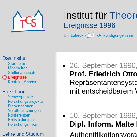
Institut für
Theore
Ereignisse 1996
Uni Lübeck
›
›
Ankündigungenisse
›
Das Institut
Startseite
26. September 1996
Mitarbeiter
Prof. Friedrich Ott
Stellenangebote
Ereignisse
Repräsentantensyste
Kontakt, Anreise
mit entscheidbarem
Forschung
Schwerpunkte
Forschungsprojekte
Dissertationen
Veröffentlichungen
10. September 1996,
Konferenzen
Entwicklungen
Dipl. Inform. Malte
Forschungslinks
Authentifikationsvora
Lehre und Studium