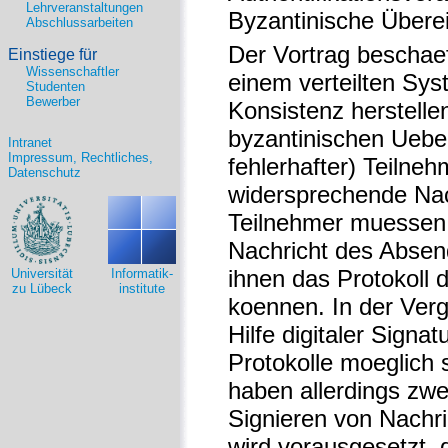
Lehrveranstaltungen
Byzantinische Über
Abschlussarbeiten
Der Vortrag beschaef
Einstiege für
Wissenschaftler
einem verteilten Sys
Studenten
Bewerber
Konsistenz herstelle
byzantinischen Ueber
Intranet
Impressum, Rechtliches,
fehlerhafter) Teilneh
Datenschutz
widersprechende Nach
Teilnehmer muessen 
Nachricht des Absen
ihnen das Protokoll 
Universität
Informatik-
zu Lübeck
institute
koennen. In der Verg
Hilfe digitaler Signa
Protokolle moeglich 
haben allerdings zwe
Signieren von Nachr
wird vorausgesetzt, 