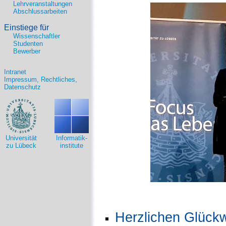
Lehrveranstaltungen
Abschlussarbeiten
Einstiege für
Wissenschaftler
Studenten
Bewerber
Intranet
Impressum, Rechtliches,
Datenschutz
Universität
Informatik-
zu Lübeck
institute
Herzlichen Glückw