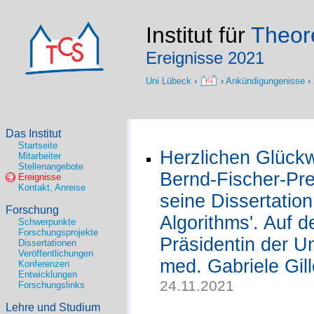
Institut für
Theore
Ereignisse 2021
Uni Lübeck
›
›
Ankündigungenisse
›
Das Institut
Startseite
Herzlichen Glück
Mitarbeiter
Stellenangebote
Bernd-Fischer-Prei
Ereignisse
Kontakt, Anreise
seine Dissertation
Forschung
Algorithms'. Auf 
Schwerpunkte
Forschungsprojekte
Präsidentin der Un
Dissertationen
Veröffentlichungen
med. Gabriele Gil
Konferenzen
Entwicklungen
24.11.2021
Forschungslinks
Lehre und Studium