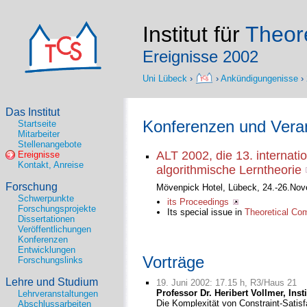
Institut für
Theore
Ereignisse 2002
Uni Lübeck
›
›
Ankündigungenisse
›
Das Institut
Konferenzen und Vera
Startseite
Mitarbeiter
Stellenangebote
ALT 2002, die 13. internati
Ereignisse
Kontakt, Anreise
algorithmische Lerntheorie
Forschung
Mövenpick Hotel, Lübeck, 24.-26.No
Schwerpunkte
its Proceedings
Forschungsprojekte
Its special issue in
Theoretical Co
Dissertationen
Veröffentlichungen
Konferenzen
Entwicklungen
Vorträge
Forschungslinks
Lehre und Studium
19. Juni 2002: 17.15 h, R3/Haus 21
Professor Dr. Heribert Vollmer, Inst
Lehrveranstaltungen
Die Komplexität von Constraint-Satis
Abschlussarbeiten