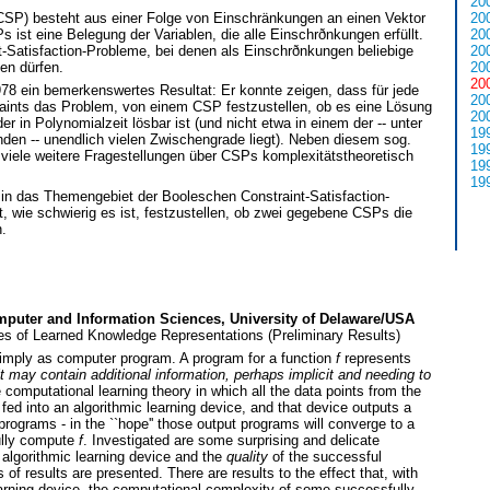
20
(CSP) besteht aus einer Folge von Einschränkungen an einen Vektor
20
 ist eine Belegung der Variablen, die alle Einschrðnkungen erfüllt.
20
-Satisfaction-Probleme, bei denen als Einschrðnkungen beliebige
20
en dürfen.
20
20
78 ein bemerkenswertes Resultat: Er konnte zeigen, dass für jede
20
aints das Problem, von einem CSP festzustellen, ob es eine Lösung
20
er in Polynomialzeit lösbar ist (und nicht etwa in einem der -- unter
19
den -- unendlich vielen Zwischengrade liegt). Neben diesem sog.
19
 viele weitere Fragestellungen über CSPs komplexitätstheoretisch
19
19
 in das Themengebiet der Booleschen Constraint-Satisfaction-
, wie schwierig es ist, festzustellen, ob zwei gegebene CSPs die
.
mputer and Information Sciences, University of Delaware/USA
es of Learned Knowledge Representations (Preliminary Results)
simply as computer program. A program for a function
f
represents
 it may contain additional information, perhaps implicit and needing to
e computational learning theory in which all the data points from the
ed into an algorithmic learning device, and that device outputs a
ograms - in the ``hope'' those output programs will converge to a
ully compute
f
. Investigated are some surprising and delicate
algorithmic learning device and the
quality
of the successful
of results are presented. There are results to the effect that, with
learning device, the computational complexity of some successfully