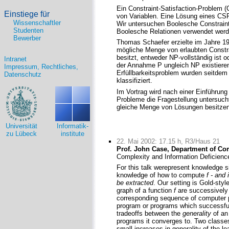
Ein Constraint-Satisfaction-Problem 
Einstiege für
von Variablen. Eine Lösung eines CSPs
Wissenschaftler
Wir untersuchen Boolesche Constraint
Studenten
Boolesche Relationen verwendet werd
Bewerber
Thomas Schaefer erzielte im Jahre 19
mögliche Menge von erlaubten Constr
besitzt, entweder NP-vollständig ist od
Intranet
der Annahme P ungleich NP existieren
Impressum, Rechtliches,
Erfüllbarkeitsproblem wurden seitdem
Datenschutz
klassifiziert.
Im Vortrag wird nach einer Einführung
Probleme die Fragestellung untersucht
gleiche Menge von Lösungen besitzen
Universität
Informatik-
zu Lübeck
institute
22. Mai 2002: 17.15 h, R3/Haus 21
Prof. John Case, Department of Co
Complexity and Information Deficienc
For this talk werepresent knowledge 
knowledge of how to compute
f - and
be extracted
. Our setting is Gold-styl
graph of a function
f
are successively f
corresponding sequence of computer pr
program or programs which successf
tradeoffs between the
generality
of an 
programs it converges to. Two classes 
small increases in generality of the 