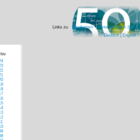
Links zu
Mitarbeitern
Wintersemester 2020
Deutsch
|
English
chiv
24
23
22
21
20
19
18
17
16
15
14
13
12
11
10
09
08