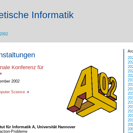
tische Informatik
2002
Ar
nstaltungen
20
20
20
onale Konferenz für
20
20
20
vember 2002
20
20
mputer Science
20
20
20
20
20
20
20
20
itut für Informatik A, Universität Hannover
20
faction-Probleme