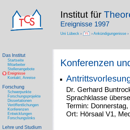
Institut für
Theore
Ereignisse 1997
Uni Lübeck
›
›
Ankündigungenisse
›
Das Institut
Konferenzen und
Startseite
Mitarbeiter
Stellenangebote
Ereignisse
Antrittsvorlesun
Kontakt, Anreise
Forschung
Dr. Gerhard Buntro
Schwerpunkte
Sprachklasse überse
Forschungsprojekte
Dissertationen
Termin: Donnerstag, 
Veröffentlichungen
Konferenzen
Ort: Hörsaal V1, Med
Entwicklungen
Forschungslinks
Lehre und Studium