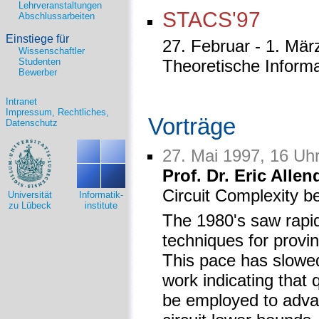
Lehrveranstaltungen
STACS'97
Abschlussarbeiten
Einstiege für
27. Februar - 1. Mär
Wissenschaftler
Studenten
Theoretische Informa
Bewerber
Intranet
Impressum, Rechtliches,
Vorträge
Datenschutz
27. Mai 1997, 16 Uh
Prof. Dr. Eric Allen
Circuit Complexity b
Universität
Informatik-
zu Lübeck
institute
The 1980's saw rapid
techniques for provin
This pace has slowed
work indicating that 
be employed to advan